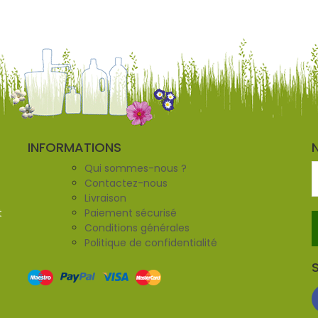
INFORMATIONS
Qui sommes-nous ?
Contactez-nous
Livraison
t
Paiement sécurisé
Conditions générales
Politique de confidentialité