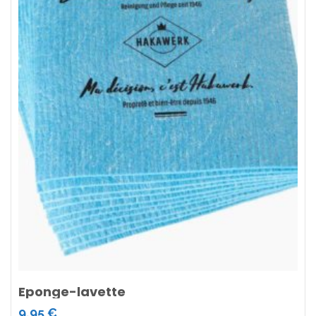
Eponge-lavette
9,95
€