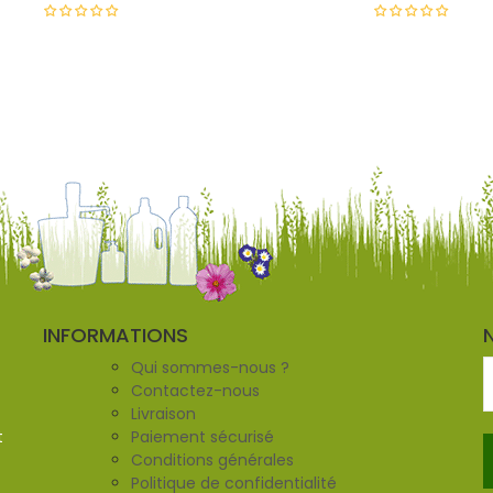
INFORMATIONS
Qui sommes-nous ?
Contactez-nous
Livraison
t
Paiement sécurisé
Conditions générales
Politique de confidentialité