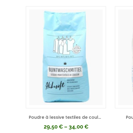
Poudre à lessive textiles de couleurs
Pou
29,50
€
–
34,00
€