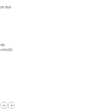
âce aux
 du
n stock)