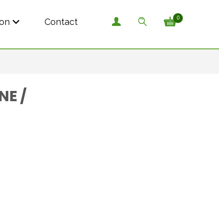
0
son
Contact
NE /