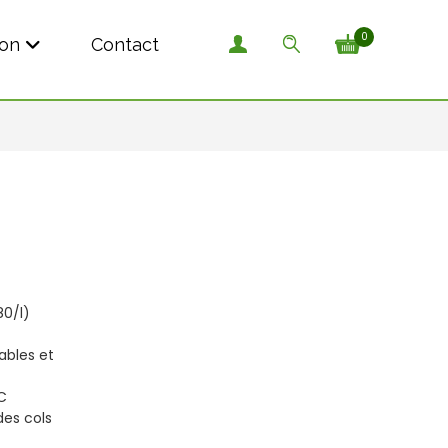
0
son
Contact
80/l)
ables et
C
des cols