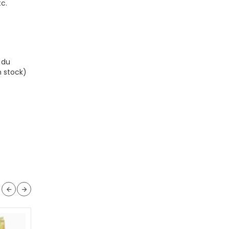
tc.
 du
n stock)