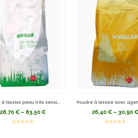
Poudre à lessive peau très sensible sans zéolithe sans parfum
28,70
€
–
83,50
€
26,40
€
–
30,90