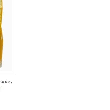
Poudre à lessive avec agents de blanchiment
Poudre pour lave-vaisselle
€
28,20
€