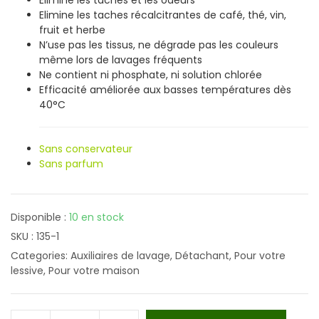
Elimine les taches et les odeurs
Elimine les taches récalcitrantes de café, thé, vin,
fruit et herbe
N’use pas les tissus, ne dégrade pas les couleurs
même lors de lavages fréquents
Ne contient ni phosphate, ni solution chlorée
Efficacité améliorée aux basses températures dès
40°C
Sans conservateur
Sans parfum
Disponible :
10 en stock
SKU :
135-1
Categories:
Auxiliaires de lavage
,
Détachant
,
Pour votre
lessive
,
Pour votre maison