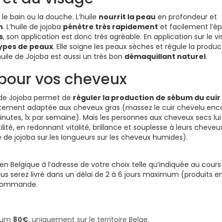
s le bain ou la douche. L’huile
nourrit la peau
en profondeur et
n
. L’huile de jojoba
pénètre très rapidement
et facilement l’é
s
, son application est donc très agréable. En application sur le vi
types de peaux
. Elle soigne les peaux sèches et régule la produ
uile de Jojoba est aussi un très bon
démaquillant naturel
.
 pour vos cheveux
 de Jojoba permet de
réguler la production de sébum du cuir
faitement adaptée aux cheveux gras (massez le cuir chevelu enc
tes, 1x par semaine). Mais les personnes aux cheveux secs lui
ité, en redonnant vitalité, brillance et souplesse à leurs cheveu
e de jojoba sur les longueurs sur les cheveux humides).
’en Belgique à l’adresse de votre choix telle qu’indiquée au cours
 serez livré dans un délai de 2 à 6 jours maximum (produits e
e commande.
imum
80€
, uniquement sur le territoire Belge.