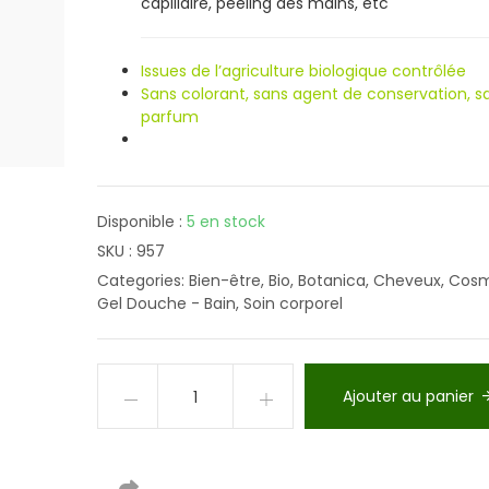
capillaire, peeling des mains, etc
Issues de l’agriculture biologique contrôlée
Sans colorant, sans agent de conservation, s
parfum
Disponible :
5 en stock
SKU :
957
Categories:
Bien-être
,
Bio
,
Botanica
,
Cheveux
,
Cosm
Gel Douche - Bain
,
Soin corporel
Ajouter au panier