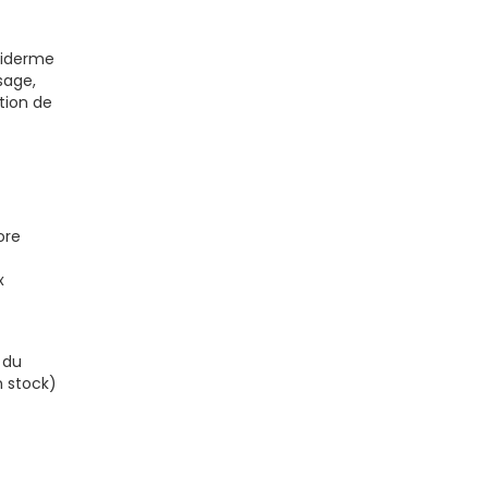
piderme
sage,
ction de
ore
x
 du
n stock)