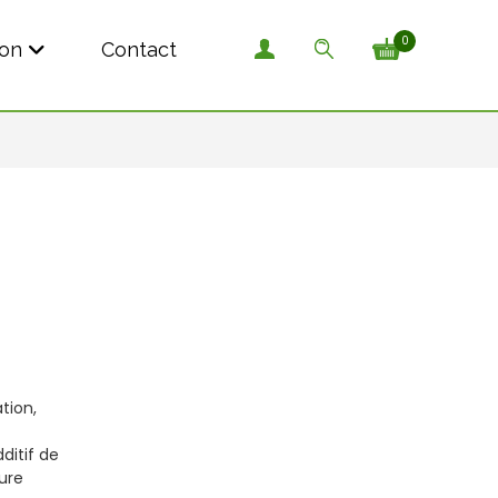
0
son
Contact
tion,
ditif de
cure