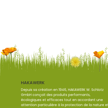
HAKAWERK
Depuis sa création en 1946, HAKAWERK W. Schlotz
GmbH conçoit des produits performants,
écologiques et efficaces tout en accordant une
attention particulière à la protection de la nature e