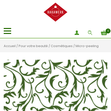
0
Accueil
/
Pour votre beauté
/
Cosmétiques
/ Micro-peeling